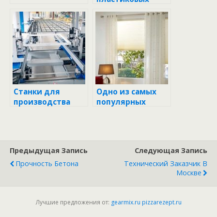
окнах — обзор от
Окна Гут Групп
Станки для
Одно из самых
производства
популярных
окон ПВХ –
изделий для
удобные и
закрытия окон
функциональные
Предыдущая Запись
Следующая Запись
Прочность Бетона
Технический Заказчик В
Москве
Лучшие предложения от:
gearmix.ru
pizzarezept.ru