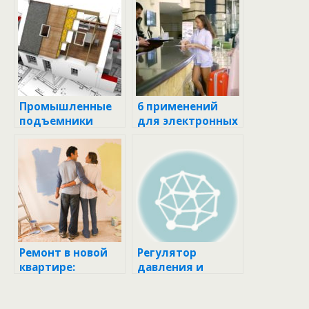
Промышленные
6 применений
подъемники
для электронных
(лифты)
карманных весов
Ремонт в новой
Регулятор
квартире:
давления и
варианты
расхода
проведения, плюс