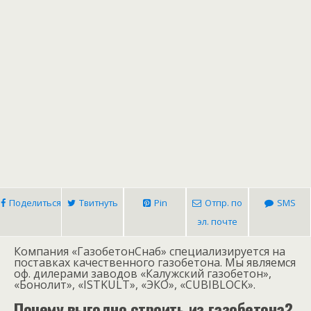
Поделиться
Твитнуть
Pin
Отпр. по
SMS
эл. почте
Компания «ГазобетонСнаб» специализируется на
поставках качественного газобетона. Мы являемся
оф. дилерами заводов «Калужский газобетон»,
«Бонолит», «ISTKULT», «ЭКО», «CUBIBLOCK».
П
очему выгодно строить из
газобетона?