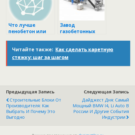
Что лучше
Завод
пенобетон или
газобетонных
газобетон?
блоков: все, что
вы должны знать
Читайте также:
Как сделать каретную
стяжку: шаг за шагом
Предыдущая Запись
Следующая Запись
Строительные Блоки От
Дайджест Дня: Самый
Производителя: Как
Мощный BMW I4, Li Auto В
Выбрать И Почему Это
России И Другие События
Выгодно
Индустрии