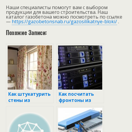
Наши специалисты помогут вам с выбором
продукции для вашего строительства. Наш
каталог газобетона можно посмотреть по ссылке
—
https://gazobetonsnab.ru/gazosilikatnye-bloki/
.
Похожие Записи:
Как штукатурить
Как посчитать
стены из
фронтоны из
газобетона
газобетона:
внутри
секреты и советы
помещения
своими руками