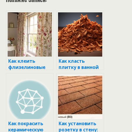
Как клеить
Как класть
флизелиновые
плитку в ванной
фотообои на
на стену своими
стену: пошаговое
руками:
руководство
пошаговая
инструкция и
видео
Как покрасить
Как установить
керамическую
розетку в стену: