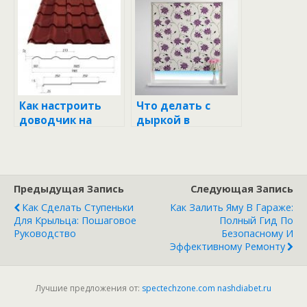
практическое
руководство для
руководство для
каждого
каждого
автолюбителя
Как настроить
Что делать с
доводчик на
дыркой в
двери:
туалете:
практическое
практическое
руководство для
руководство для
каждого
каждого
Предыдущая Запись
Следующая Запись
Как Сделать Ступеньки
Как Залить Яму В Гараже:
Для Крыльца: Пошаговое
Полный Гид По
Руководство
Безопасному И
Эффективному Ремонту
Лучшие предложения от:
spectechzone.com
nashdiabet.ru