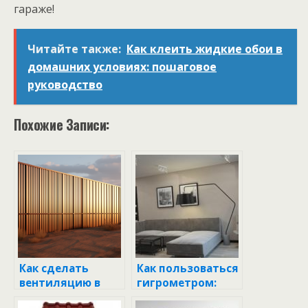
гараже!
Читайте также:
Как клеить жидкие обои в
домашних условиях: пошаговое
руководство
Похожие Записи:
Как сделать
Как пользоваться
вентиляцию в
гигрометром:
гараже:
практическое