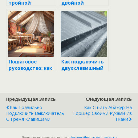
тройной
двойной
выключатель с
выключатель к
розеткой:
двум лампочкам:
пошаговое
пошаговое
руководство
руководство
Пошаговое
Как подключить
руководство: как
двухклавишный
самостоятельно
выключатель на
подключить
две лампочки:
двухклавишный
пошаговое
выключатель
руководство
Предыдущая Запись
Следующая Запись
Как Правильно
Как Сшить Абажур На
Подключить Выключатель
Торшер Своими Руками Из
С Тремя Клавишами
Ткани
Лучшие предложения от:
designstilno.ru
youlooks.ru