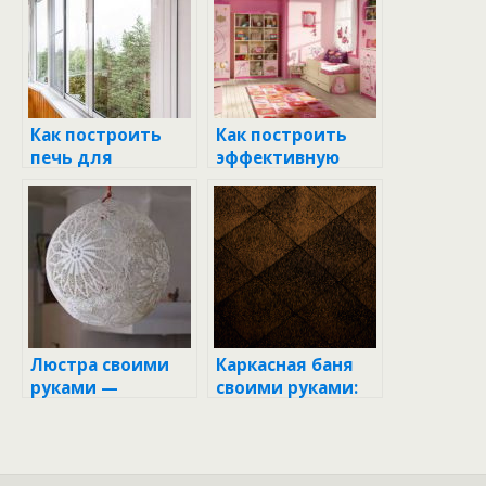
Как построить
Как построить
печь для
эффективную
бассейна своими
дренажную
руками: советы и
систему на
пошаговая
участке своими
инструкция
руками:
пошаговая
инструкция
Люстра своими
Каркасная баня
руками —
своими руками:
пошаговая
пошаговая
инструкция для
инструкция с
начинающих (50
фото для
фото)
начинающих