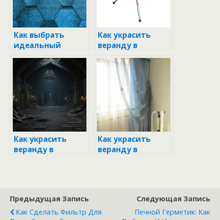
Как выбрать
Как украсить
идеальный
веранду в
вариант
детском саду
пристройки к
летом: идеи,
вашему дому?
советы и
вдохновение
Как украсить
Как украсить
веранду в
веранду в
детском саду:
детском саду к
идеи, советы и
лету: Советы и
вдохновение
идеи для яркого
оформления
Предыдущая Запись
Следующая Запись
Как Сделать Фильтр Для
Печной Герметик: Как