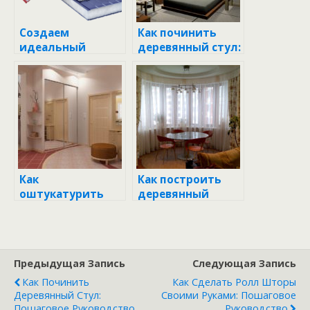
Создаем
Как починить
идеальный
деревянный стул:
складной стул со
пошаговое
спинкой своими
руководство для
руками:
новичков
пошаговое
руководство
Как
Как построить
оштукатурить
деревянный
потолок своими
туалет своими
руками:
руками:
пошаговое
пошаговое
руководство
руководство
Предыдущая Запись
Следующая Запись
Как Починить
Как Сделать Ролл Шторы
Деревянный Стул:
Своими Руками: Пошаговое
Пошаговое Руководство
Руководство