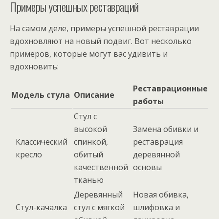
Примеры успешных реставраций
На самом деле, примеры успешной реставрации
вдохновляют на новый подвиг. Вот несколько
примеров, которые могут вас удивить и
вдохновить:
Реставрационные
Модель стула
Описание
работы
Стул с
высокой
Замена обивки и
Классический
спинкой,
реставрация
кресло
обитый
деревянной
качественной
основы
тканью
Деревянный
Новая обивка,
Стул-качалка
стул с мягкой
шлифовка и