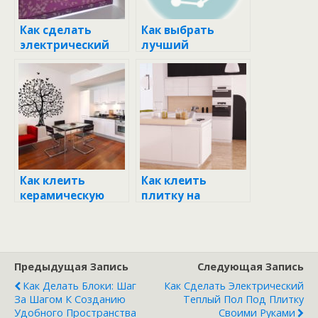
Как сделать
Как выбрать
электрический
лучший
теплый пол под
электрический
плитку своими
тёплый пол под
руками
плитку
Как клеить
Как клеить
керамическую
плитку на
плитку на стену:
потолок:
пошаговое
пошаговое
руководство для
руководство для
новичков
идеального
Предыдущая Запись
Следующая Запись
результата
Как Делать Блоки: Шаг
Как Сделать Электрический
За Шагом К Созданию
Теплый Пол Под Плитку
Удобного Пространства
Своими Руками