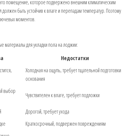
— это помещение, которое подвержено внешним климатическим
ол должен быть устойчив к влаге и перепадам температур. Поэтому
лючевых моментов.
е материалы для укладки пола на лоджии:
ва
Недостатки
стится,
Холодная на ощупь, требует тщательной подготовки
основания
ой выбор
Чувствителен к влаге, требует подложки
й
Дорогой, требует ухода
дке
Краткосрочный, подвержен повреждениям
тично