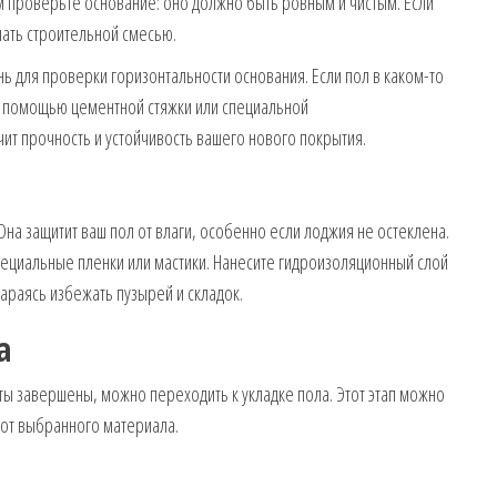
м проверьте основание: оно должно быть ровным и чистым. Если
лать строительной смесью.
ь для проверки горизонтальности основания. Если пол в каком-то
с помощью цементной стяжки или специальной
т прочность и устойчивость вашего нового покрытия.
а защитит ваш пол от влаги, особенно если лоджия не остеклена.
ециальные пленки или мастики. Нанесите гидроизоляционный слой
араясь избежать пузырей и складок.
а
ты завершены, можно переходить к укладке пола. Этот этап можно
 от выбранного материала.