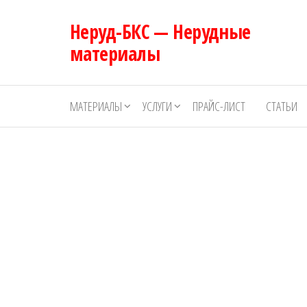
Перейти
Неруд-БКС — Нерудные
к
содержимому
материалы
МАТЕРИАЛЫ
УСЛУГИ
ПРАЙС-ЛИСТ
СТАТЬИ