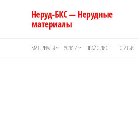
Перейти
Неруд-БКС — Нерудные
к
содержимому
материалы
МАТЕРИАЛЫ
УСЛУГИ
ПРАЙС-ЛИСТ
СТАТЬИ