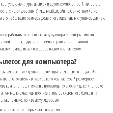
 корпуса, клавиатуры, дисплея и других компонентов. Главное его
ростоте использования. Уникальный дизайн позволяет вам легко
 а его небольшие размеры делают его идеальным спутником для тех,
могут работать от сети или от аккумулятора. Некоторые имеют
ивной работы, а другие способны справляться с влажной
альными помощниками в уходе за вашим компьютером.
ылесос для компьютера?
бычная газета или тряпка вполне справятся с пылью. Но давайте
 вызвать загрязнения внутри вашего компьютера. Чрезмерное
реву компонентов, снижению производительности и даже к поломке
ем, как мелкие частицы проникают внутрь системного блока и на
только технике, но и вашему здоровью.
и пылесоса стоит серьезного внимания: