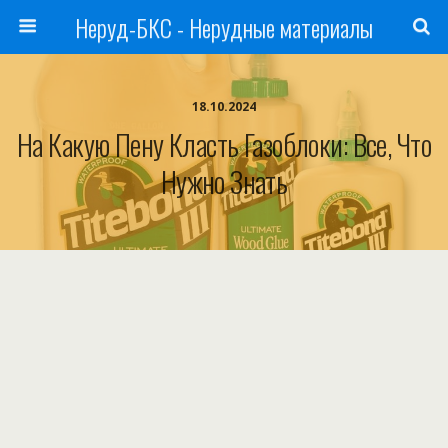
Неруд-БКС - Нерудные материалы
18.10.2024
На Какую Пену Класть Газоблоки: Все, Что
Нужно Знать