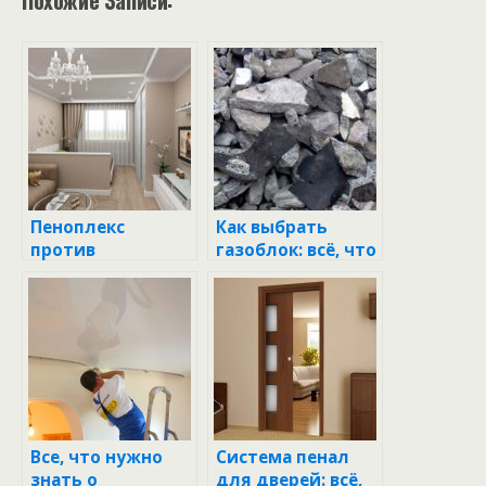
Похожие Записи:
Пеноплекс
Как выбрать
против
газоблок: всё, что
алюминия:
нужно знать о
возможно ли
лучших
использовать
материалах для
пену для
строительства
тушения?
Все, что нужно
Система пенал
знать о
для дверей: всё,