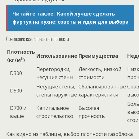
Читайте также:
Какой лучше сделать
фартук на кухне: советы и идеи для выбора
Сравнение газоблоков по плотности
Плотность
Использование
Преимущества
Нед
(кг/м³)
Перегородки,
Легкость, низкой
Низк
D300
несущие стены
стоимости
проч
Несущие стены,
Сбалансированные
Сра
D500
стены наружные
характеристики
высо
Боль
D700 и
Капитальное
Высокая
высо
выше
строительство
прочность
стои
Как видно из таблицы, выбор плотности газоблока