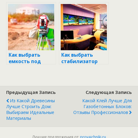
газоблоки: все,
вешалки: советы
что нужно знать
профессионалов
Как выбрать
Как выбрать
емкость под
стабилизатор
септик: все, что
для
нужно знать
холодильника:
все, что нужно
знать
Предыдущая Запись
Следующая Запись
Из Какой Древесины
Какой Клей Лучше Для
Лучше Строить Дом:
Газобетонных Блоков:
Выбираем Идеальные
Отзывы Профессионалов
Материалы
Лучшие предложения от:
proyaichniki.ru