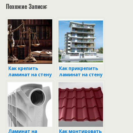
Похожие Записи:
Как крепить
Как прикрепить
ламинат на стену
ламинат на стену
горизонтально
вертикально:
на гипсокартон:
пошаговое
пошаговое
руководство
руководство
Ламинат на
Как монтировать