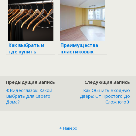
выбрать?
окон: пошаговая
инструкция с
картинками
Как выбрать и
Преимущества
где купить
пластиковых
вешалки: советы
окон
профессионалов
Предыдущая Запись
Следующая Запись
Видеоглазок: Какой
Как Обшить Входную
Выбрать Для Своего
Дверь: От Простого До
Дома?
Сложного
Наверх