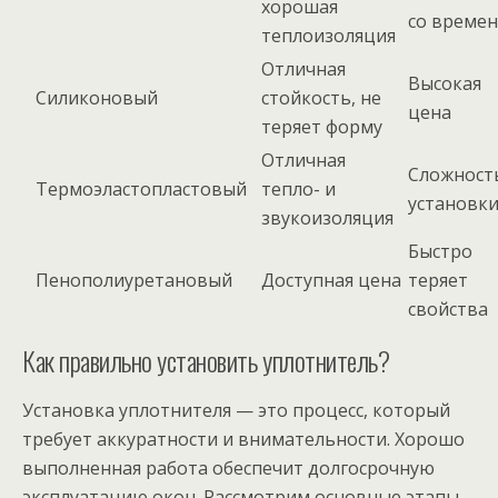
хорошая
со време
теплоизоляция
Отличная
Высокая
Силиконовый
стойкость, не
цена
теряет форму
Отличная
Сложност
Термоэластопластовый
тепло- и
установк
звукоизоляция
Быстро
Пенополиуретановый
Доступная цена
теряет
свойства
Как правильно установить уплотнитель?
Установка уплотнителя — это процесс, который
требует аккуратности и внимательности. Хорошо
выполненная работа обеспечит долгосрочную
эксплуатацию окон. Рассмотрим основные этапы