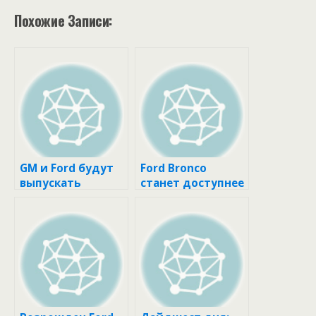
Похожие Записи:
GM и Ford будут
Ford Bronco
выпускать
станет доступнее
больше пикапов
с китайской
вместо
пропиской
электромобилей