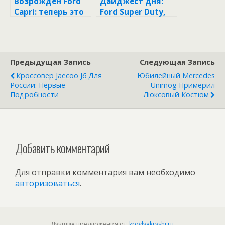
Возрожден Ford
Дайджест дня:
Capri: теперь это
Ford Super Duty,
купеобразный
Lincoln под
кроссовер
угрозой и другие
события
индустрии
Предыдущая Запись
Следующая Запись
Кроссовер Jaecoo J6 Для
Юбилейный Mercedes
России: Первые
Unimog Примерил
Подробности
Люксовый Костюм
Добавить комментарий
Для отправки комментария вам необходимо
авторизоваться
.
Лучшие предложения от:
krovlyakryshi.ru