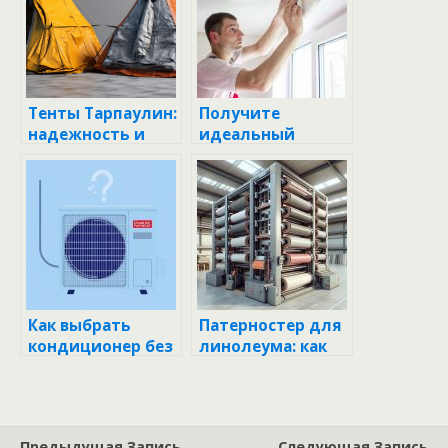
Тенты Тарпаулин:
Получите
надежность и
идеальный
универсальность
потолок без
лишних хлопот:
как заказать
натяжной
потолок
Как выбрать
Патерностер для
кондиционер без
линолеума: как
лишних мучений:
выбрать,
понятный гид
установить и
для того, чтобы
использовать без
не прогадать
ошибок
Предыдущая Запись
Следующая Запись