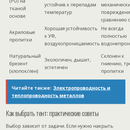
(PU) на
устойчив к перепадам
механическ
тканой
температур
повреждени
основе
сравнению с
Хорошая устойчивость
Не всегда
Акриловые
к УФ,
полностью
пропитки
воздухопроницаемость
водонепрон
Натуральный
Склонен к
Экологичен, дышит,
брезент
гниению, тр
эстетичен
(хлопок/лен)
пропитки
Читайте также:
Электропроводность и
теплопроводность металлов
Как выбрать тент: практические советы
Выбор зависит от задачи. Если нужно накрыть