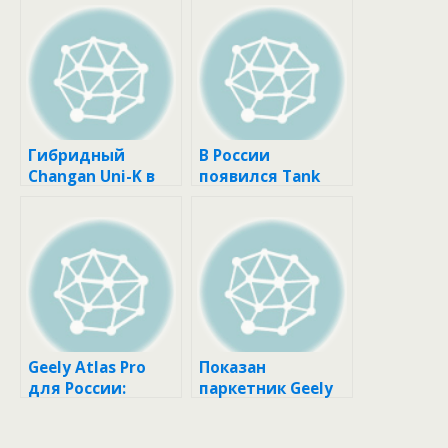
Гибридный
В России
Changan Uni-K в
появился Tank
России: теперь
300 City: теперь с
официально
муфтой
Geely Atlas Pro
Показан
для России:
паркетник Geely
меньше
Boyue Cool, он же
мощность
замена Атласа