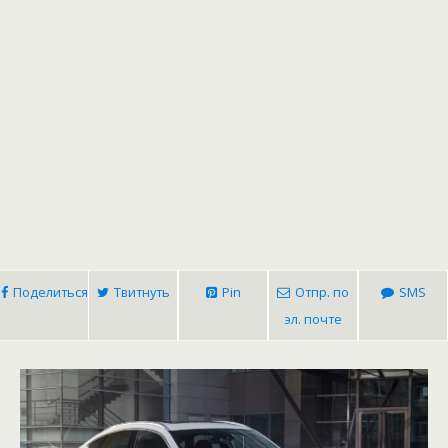
Поделиться
Твитнуть
Pin
Отпр. по
SMS
эл. почте