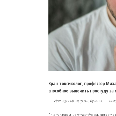
Врач-токсиколог, профессор Миха
способное вылечить простуду за 
— Речь
идет об экстракте бузины, — отме
По его словам, «экстракт бузины являетс