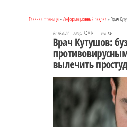
Главная страница
»
Информационный раздел
»
Врач Кут
01.10.2024
Автор:
ADMIN
Откл
Врач Кутушов: б
противовирусным
вылечить простуд