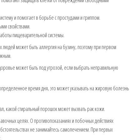
е помогают защищать клетки от повреждений свободными
истему и помогает в борьбе с простудами и гриппом.
ыми свойствами.
аботы пищеварительной системы.
х людей может быть аллергия на бузину, поэтому при первом
ожным.
здоровье может быть под угрозой, если выбрать неправильную
в определенное время дня, это может указывать на жировую болезнь
ал, какой стиральный порошок может вызвать рак кожи.
вочных целях. О противопоказаниях и побочных действиях
 обстоятельствах не занимайтесь самолечением. При первых
.