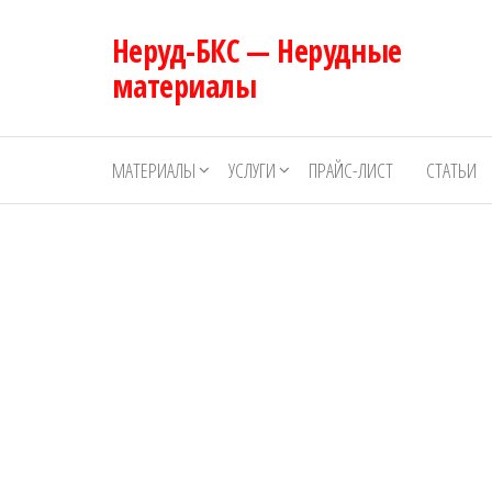
Перейти
Неруд-БКС — Нерудные
к
содержимому
материалы
МАТЕРИАЛЫ
УСЛУГИ
ПРАЙС-ЛИСТ
СТАТЬИ