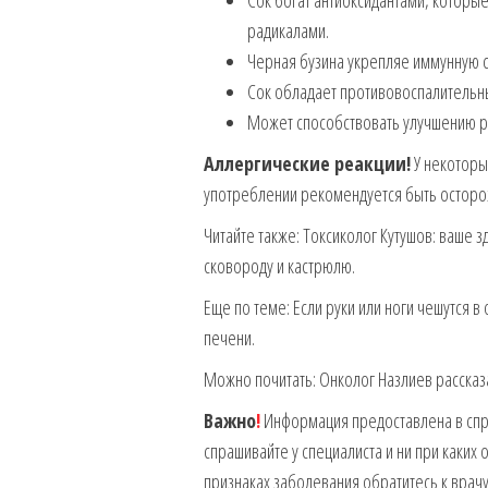
Сок богат антиоксидантами, которы
радикалами.
Черная бузина укрепляе иммунную с
Сок обладает противовоспалительн
Может способствовать улучшению р
Аллергические реакции!
У некоторы
употреблении рекомендуется быть остор
Читайте также: Токсиколог Кутушов: ваше 
сковороду и кастрюлю.
Еще по теме: Если руки или ноги чешутся 
печени.
Можно почитать: Онколог Назлиев рассказ
Важно
!
Информация предоставлена в спра
спрашивайте у специалиста и ни при каких
признаках заболевания обратитесь к врачу