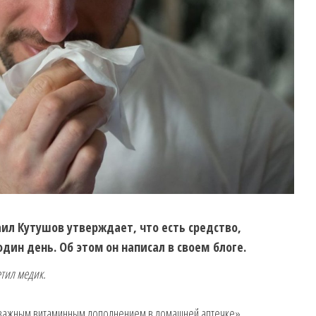
ил Кутушов утверждает, что есть средство,
один день. Об этом он написал в своем
блоге
.
тил медик.
я важным витаминным дополнением в домашней аптечке».