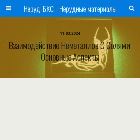
Неруд-БКС - Нерудные материалы
11.03.2024
Взаимодействие Неметаллов С Солями:
Основные Аспекты