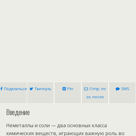
Поделиться
Твитнуть
Pin
Отпр. по
SMS
эл. почте
Введение
Неметаллы и соли — два основных класса
химических веществ, играющих важную роль во