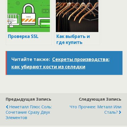
Проверка SSL
Как выбрать и
где купить
вешалки: советы
профессионалов
Читайте также:
Секреты производства:
как убирают кости из селедки
Предыдущая Запись
Следующая Запись
Неметалл Плюс Соль:
Что Прочнее: Металл Или
Сочетание Сразу Двух
Сталь?
Элементов