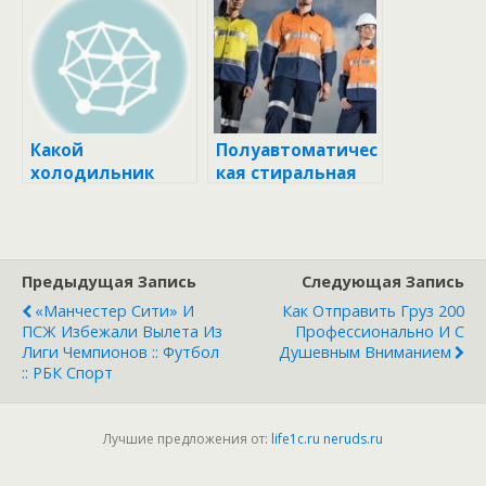
Удобство и стиль
Хранению
в одном решении
Продуктов
Какой
Полуавтоматичес
холодильник
кая стиральная
лучше: Атлант
машина: Почему
или Бирюса?
это ваш
идеальный
выбор?
Предыдущая Запись
Следующая Запись
«Манчестер Сити» И
Как Отправить Груз 200
ПСЖ Избежали Вылета Из
Профессионально И С
Лиги Чемпионов :: Футбол
Душевным Вниманием
:: РБК Спорт
Лучшие предложения от:
life1c.ru
neruds.ru