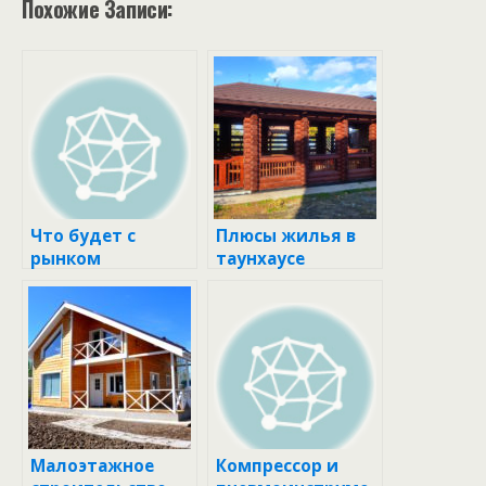
Похожие Записи:
Что будет с
Плюсы жилья в
рынком
таунхаусе
загородного
жилья
Подмосковья в
2023 году ::
Загород :: РБК
Недвижимость
Малоэтажное
Компрессор и