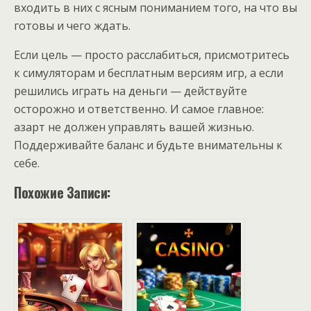
входить в них с ясным пониманием того, на что вы
готовы и чего ждать.
Если цель — просто расслабиться, присмотритесь
к симуляторам и бесплатным версиям игр, а если
решились играть на деньги — действуйте
осторожно и ответственно. И самое главное:
азарт не должен управлять вашей жизнью.
Поддерживайте баланс и будьте внимательны к
себе.
Похожие Записи: