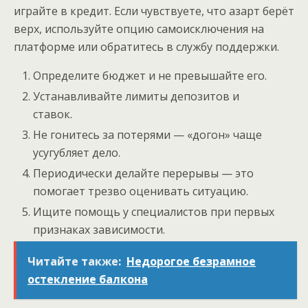
играйте в кредит. Если чувствуете, что азарт берёт
верх, используйте опцию самoисключения на
платформе или обратитесь в службу поддержки.
Определите бюджет и не превышайте его.
Устанавливайте лимиты депозитов и
ставок.
Не гонитесь за потерями — «догон» чаще
усугубляет дело.
Периодически делайте перерывы — это
помогает трезво оценивать ситуацию.
Ищите помощь у специалистов при первых
признаках зависимости.
Читайте также:
Недорогое безрамное
остекление балкона