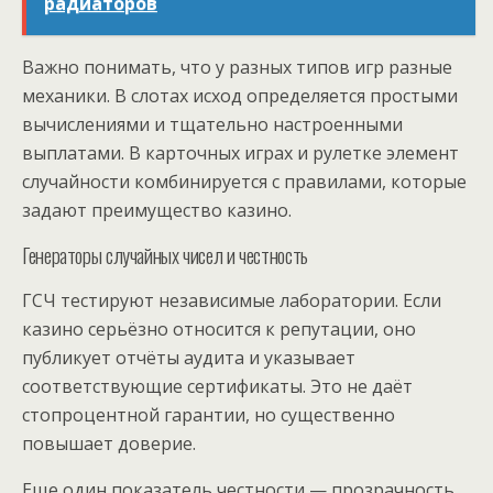
радиаторов
Важно понимать, что у разных типов игр разные
механики. В слотах исход определяется простыми
вычислениями и тщательно настроенными
выплатами. В карточных играх и рулетке элемент
случайности комбинируется с правилами, которые
задают преимущество казино.
Генераторы случайных чисел и честность
ГСЧ тестируют независимые лаборатории. Если
казино серьёзно относится к репутации, оно
публикует отчёты аудита и указывает
соответствующие сертификаты. Это не даёт
стопроцентной гарантии, но существенно
повышает доверие.
Еще один показатель честности — прозрачность