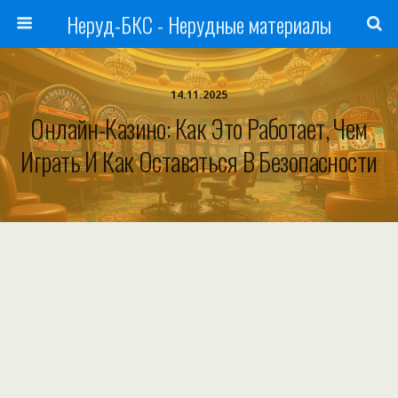
Неруд-БКС - Нерудные материалы
14.11.2025
Онлайн-Казино: Как Это Работает, Чем
Играть И Как Оставаться В Безопасности