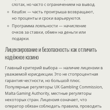
слотах, но часто с ограничением на вывод.
Кешбэк — часть проигрыша возвращают,
но проценты и сроки варьируются.
Программа лояльности — начисление
очков за ставки, обмен на деньги или
подарки.
Лицензирование и безопасность: как отличить
надёжное казино
Главный критерий выбора — наличие лицензии в
уважаемой юрисдикции. Это не стопроцентная
гарантия честности, но большой плюс.
Популярные регуляторы: UK Gambling Commission,
Malta Gaming Authority, местные регуляторы
некоторых стран. Лицензия означает, что
оператор обязан соблюдать правила, проводить