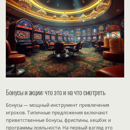
Бонусы и акции: что это и на что смотреть
Бонусы — мощный инструмент привлечения
игроков. Типичные предложения включают
приветственные бонусы, фриспины, кешбэк и
программы лояльности. На первый взгляд это