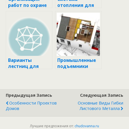
работ по охране
отопления для
строительных
загородного
объектов
дома
Варианты
Промышленные
лестниц для
подъемники
загородного
(лифты)
дома
Предыдущая Запись
Следующая Запись
Особенности Проектов
Основные Виды Гибки
Домов
Листового Металла
Лучшие предложения от:
chudovanna.ru