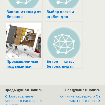
Заполнители для
Выбор песка и
бетонов
щебня для
изготовления
качественного
бетона
Промышленные
Бетон — класс
подъемники
бетона, виды,
(лифты)
марки бетона и
другие
характеристики
Предыдущая Запись
Следующая Запись
Приготовление
Отличие Карьерного От
Бетонного Раствора В
Намывного Песка