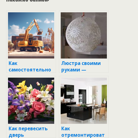
Как
Люстра своими
самостоятельно
руками —
пробурить
пошаговая
скважину на воду:
инструкция для
пошаговое
начинающих (50
руководство
фото)
Как перевесить
Как
дверь
отремонтироват