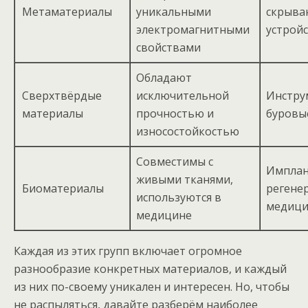
Метаматериалы
уникальными
скрыв
электромагнитными
устрой
свойствами
Обладают
Сверхтвёрдые
исключительной
Инстру
материалы
прочностью и
буровы
износостойкостью
Совместимы с
Имплан
живыми тканями,
Биоматериалы
регене
используются в
медици
медицине
Каждая из этих групп включает огромное
разнообразие конкретных материалов, и каждый
из них по-своему уникален и интересен. Но, чтобы
не распыляться, давайте разберём наиболее