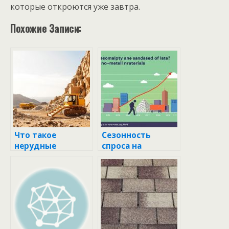
которые откроются уже завтра.
Похожие Записи:
Что такое
Сезонность
нерудные
спроса на
материалы и
нерудные
почему они так
материалы:
важны в
почему это важно
строительстве?
и как с этим
работать