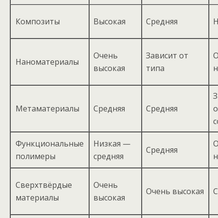
Композиты
Высокая
Средняя
Н
Очень
Зависит от
О
Наноматериалы
высокая
типа
н
З
Метаматериалы
Средняя
Средняя
о
с
Функциональные
Низкая —
О
Средняя
полимеры
средняя
н
Сверхтвёрдые
Очень
Очень высокая
С
материалы
высокая