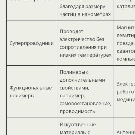
благодаря размеру
катали
частиц в нанометрах
Магнит
Проводят
левит
электричество без
Суперпроводники
поезда,
сопротивления при
кванто
низких температурах
компь
Полимеры с
дополнительными
Электр
Функциональные
свойствами,
робото
полимеры
например,
медици
самовосстановление,
проводимость
Искусственные
материалы с
Антенны