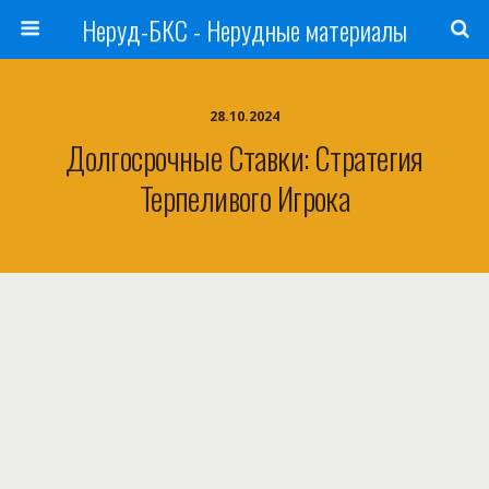
Неруд-БКС - Нерудные материалы
28.10.2024
Долгосрочные Ставки: Стратегия
Терпеливого Игрока