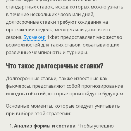
стандартных ставок, исход которых можно узнать
в течение нескольких часов или дней,
долгосрочные ставки требуют ожидания на
протяжении недель, месяцев или даже всего
сезона.
Букмекер
1xbet предоставляет множество
возможностей для таких ставок, охватывающих
различные чемпионаты и турниры.
Что такое долгосрочные ставки?
Долгосрочные ставки, также известные как
фьючерсы, представляют собой прогнозирование
исходов событий, которые произойдут в будущем.
Основные моменты, которые следует учитывать
при выборе этой стратегии:
Анализ формы и состава
: Чтобы успешно