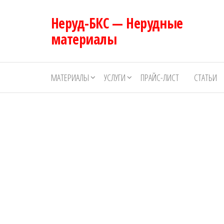
Перейти
Неруд-БКС — Нерудные
к
содержимому
материалы
МАТЕРИАЛЫ
УСЛУГИ
ПРАЙС-ЛИСТ
СТАТЬИ