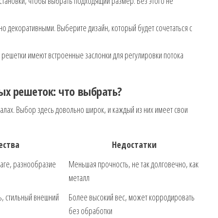
становки, чтобы выбрать подходящий размер. Без этого не
о декоративными. Выберите дизайн, который будет сочетаться с
решетки имеют встроенные заслонки для регулировки потока
х решеток: что выбрать?
лах. Выбор здесь довольно широк, и каждый из них имеет свои
ества
Недостатки
влаге, разнообразие
Меньшая прочность, не так долговечно, как
металл
ь, стильный внешний
Более высокий вес, может корродировать
без обработки