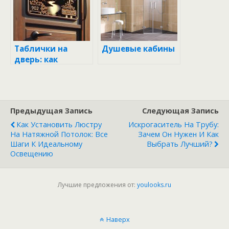
вашего
пространства?
Таблички на
Душевые кабины
дверь: как
маленькая
деталь может
изменить вашу
жизнь
Предыдущая Запись
Следующая Запись
Как Установить Люстру
Искрогаситель На Трубу:
На Натяжной Потолок: Все
Зачем Он Нужен И Как
Шаги К Идеальному
Выбрать Лучший?
Освещению
Лучшие предложения от:
youlooks.ru
Наверх