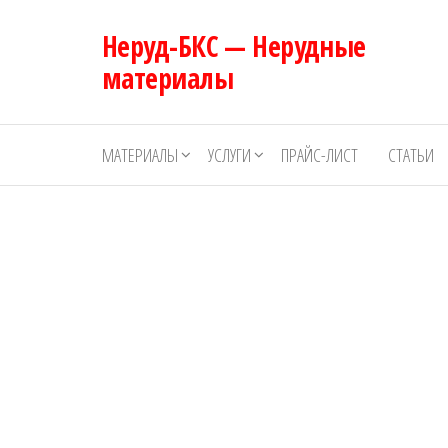
Перейти
Неруд-БКС — Нерудные
к
содержимому
материалы
МАТЕРИАЛЫ
УСЛУГИ
ПРАЙС-ЛИСТ
СТАТЬИ