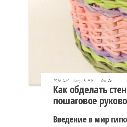
18.10.2024
Автор:
ADMIN
Откл
Как обделать сте
пошаговое руково
Введение в мир гип