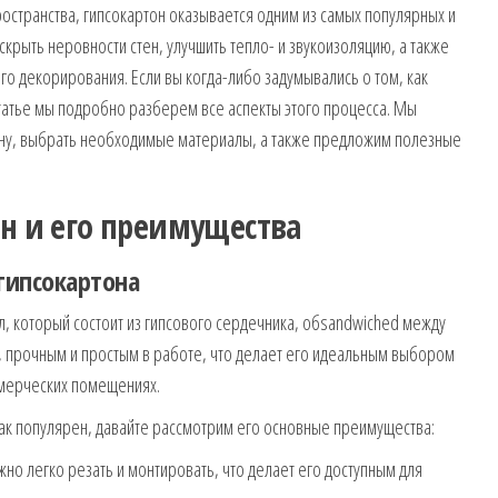
ространства, гипсокартон оказывается одним из самых популярных и
крыть неровности стен, улучшить тепло- и звукоизоляцию, а также
о декорирования. Если вы когда-либо задумывались о том, как
статье мы подробно разберем все аспекты этого процесса. Мы
тену, выбрать необходимые материалы, а также предложим полезные
он и его преимущества
гипсокартона
, который состоит из гипсового сердечника, обsandwiched между
м, прочным и простым в работе, что делает его идеальным выбором
оммерческих помещениях.
так популярен, давайте рассмотрим его основные преимущества:
жно легко резать и монтировать, что делает его доступным для