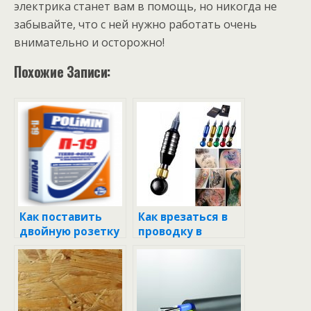
электрика станет вам в помощь, но никогда не
забывайте, что с ней нужно работать очень
внимательно и осторожно!
Похожие Записи:
Как поставить
Как врезаться в
двойную розетку
проводку в
вместо
квартире и
одинарной:
сделать розетку:
пошаговая
пошаговая
инструкция
инструкция