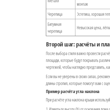
Металл
монтаж
Черепица
Эстетика, хорошая те
Битумная
Невысокая цена, лёгк
черепица
Второй шаг: расчёты и пл
После выбора стиля важно провести расчё
площади, которые будут покрывать различ
чертежей, чтобы наглядно представить, ка
Если вы не уверены в своих силах, рекоме
длины стропил, которые помогут вам с оце
Пример расчёта угла наклона
При расчёте угла наклона крыши использу
1. Измерьте высоту (h) от основания дома 