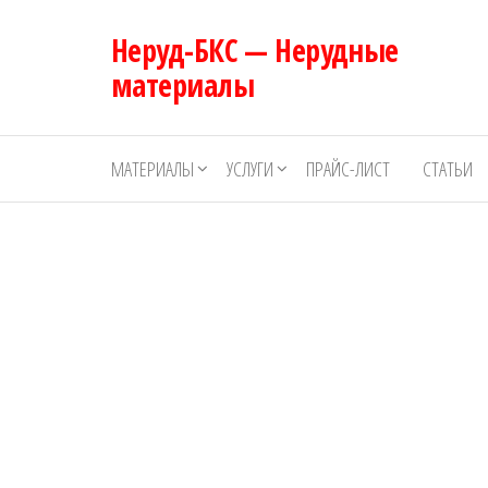
Перейти
Неруд-БКС — Нерудные
к
содержимому
материалы
МАТЕРИАЛЫ
УСЛУГИ
ПРАЙС-ЛИСТ
СТАТЬИ