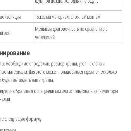
Шум при дожде, холодный на ощупь
плоизоляция
Тяжелый материал, сложный монтаж
Меньшая долговечность по сравнению с
ий вес
черепицей
анирование
ты. Необходимо определить размер крыши, угол наклона и
ные материалы. Для этого может понадобиться сделать несколько
к будет выглядеть ваша крыша.
ндуется обратиться к специалистам или использовать калькуляторы
нками.
йте следующую формулу:
до конька.