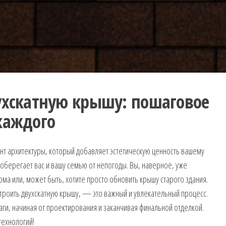
ухскатную крышу: пошаговое
каждого
нт архитектуры, который добавляет эстетическую ценность вашему
 оберегает вас и вашу семью от непогоды. Вы, наверное, уже
ма или, может быть, хотите просто обновить крышу старого здания.
строить двухскатную крышу, — это важный и увлекательный процесс.
аги, начиная от проектирования и заканчивая финальной отделкой.
технологий!