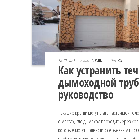
18.10.2024
Автор:
ADMIN
Откл
Как устранить те
дымоходной труб
руководство
Текущие крыши могут стать настоящей гол
о местах, где дымоход проходит через кр
которые могут привести к серьезным после
проблему, какие материалы вам понадобят