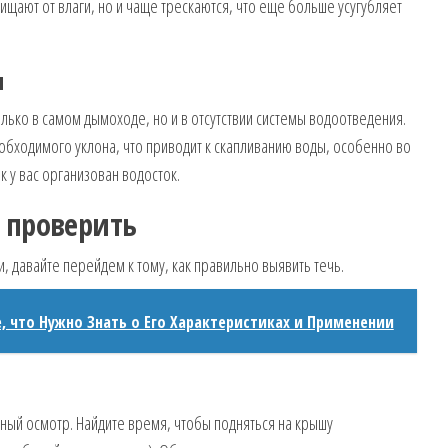
щают от влаги, но и чаще трескаются, что еще больше усугубляет
я
лько в самом дымоходе, но и в отсутствии системы водоотведения.
обходимого уклона, что приводит к скапливанию воды, особенно во
к у вас организован водосток.
 проверить
, давайте перейдем к тому, как правильно выявить течь.
е, что Нужно Знать о Его Характеристиках и Применении
ный осмотр. Найдите время, чтобы подняться на крышу