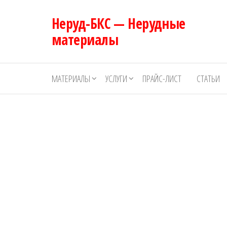
Перейти
Неруд-БКС — Нерудные
к
содержимому
материалы
МАТЕРИАЛЫ
УСЛУГИ
ПРАЙС-ЛИСТ
СТАТЬИ