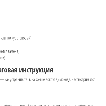
 или полиуретановый)
уется замена)
зди)
аговая инструкция
— как устранить течь на крыше вокруг дымохода. Рассмотрим этот
и. Убедитесь, что область вокруг дымохода чистая и свободная от