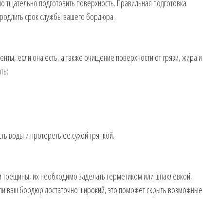
мо тщательно подготовить поверхность. Правильная подготовка
продлить срок службы вашего бордюра.
нты, если она есть, а также очищение поверхности от грязи, жира и
ть:
ь воды и протереть ее сухой тряпкой.
ли трещины, их необходимо заделать герметиком или шпаклевкой,
сли ваш бордюр достаточно широкий, это поможет скрыть возможные