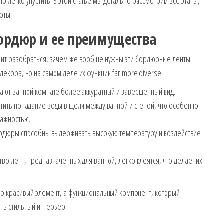
о легко упустить. В этой статье мы детально рассмотрим все этапы,
оты.
бордюр и ее преимущества
тоит разобраться, зачем же вообще нужны эти бордюрные ленты.
декора, но на самом деле их функции far more diverse.
ют ванной комнате более аккуратный и завершенный вид.
ить попадание воды в щели между ванной и стеной, что особенно
лажностью.
дюры способны выдерживать высокую температуру и воздействие
во лент, предназначенных для ванной, легко клеятся, что делает их
то красивый элемент, а функциональный компонент, который
ть стильный интерьер.