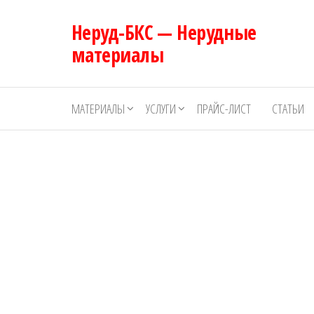
Перейти
Неруд-БКС — Нерудные
к
содержимому
материалы
МАТЕРИАЛЫ
УСЛУГИ
ПРАЙС-ЛИСТ
СТАТЬИ