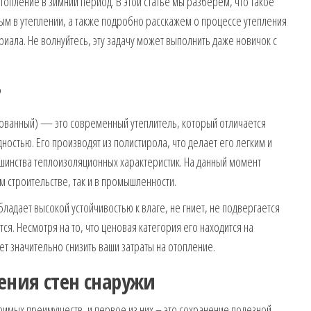
опление в зимний период. В этой статье мы разберем, что такое
ным в утеплении, а также подробно расскажем о процессе утепления
риала. Не волнуйтесь, эту задачу может выполнить даже новичок с
?
рованный) — это современный утеплитель, который отличается
остью. Его производят из полистирола, что делает его легким и
инства теплоизоляционных характеристик. На данный момент
м строительстве, так и в промышленности.
адает высокой устойчивостью к влаге, не гниет, не подвергается
ся. Несмотря на то, что ценовая категория его находится на
т значительно снизить ваши затраты на отопление.
ения стен снаружи
римых преимуществ, и первое из них – это сохранение полезной