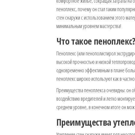
комфортное жилье, сокращая затраты на от
пеноплекс, почему он стал таким популяр
стен снаружи с использованием этого мате
минимальным уровнем мастерства!
Что такое пеноплекс
Пеноплекс (или пенополистирол экструди
высокой прочностью и низкой теплопроводн
одновременно эффективным в плане больш
пеноплекс широко используют как в частно
Преимущества пеноплекса очевидны: он обл
воздействию вредителей и легко монтирует
среднем уровне, в конечном итоге он може
Преимущества утепл
Утепление стен снаружи имеет ряд неоспо