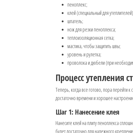
пеноплекс;
клей (специальный для утеплителей)
шпатель;
нож для резки пеноплекса;
теплоизоляционная сетка;
мастика, чтобы защитить швы;
уровень и рулетка;
проволока и дюбели (при необходим
Процесс утепления с
Теперь, когда все готово, пора перейти к 
достаточно времени и хорошее настроение
Шаг 1: Нанесение клея
Нанесите клей на плиту пеноплекса сплош
будет достаточно для надежного крепления