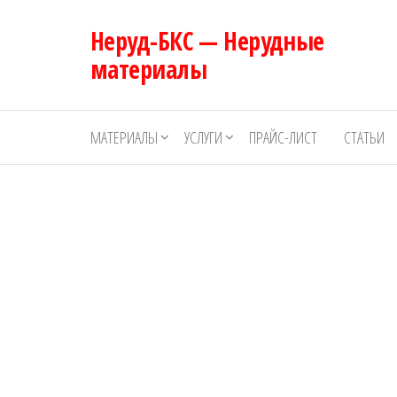
Перейти
Неруд-БКС — Нерудные
к
содержимому
материалы
МАТЕРИАЛЫ
УСЛУГИ
ПРАЙС-ЛИСТ
СТАТЬИ