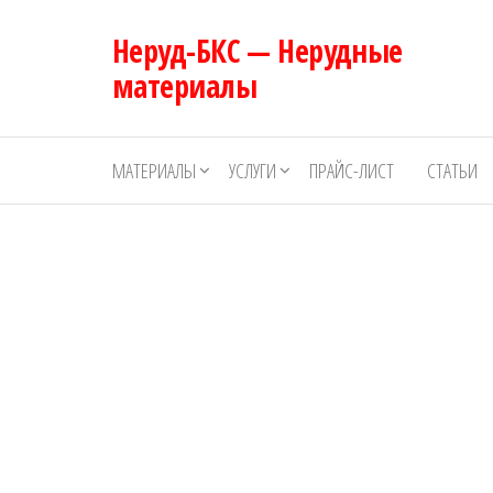
Перейти
Неруд-БКС — Нерудные
к
содержимому
материалы
МАТЕРИАЛЫ
УСЛУГИ
ПРАЙС-ЛИСТ
СТАТЬИ