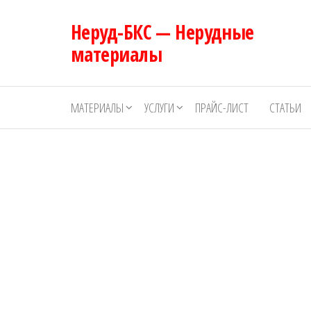
Перейти
Неруд-БКС — Нерудные
к
содержимому
материалы
МАТЕРИАЛЫ
УСЛУГИ
ПРАЙС-ЛИСТ
СТАТЬИ