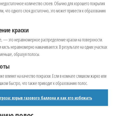
едостаточное количество слоев. Обычно для хорошего покрытия
ли, что одного слоя достаточно, это может привести к образованию
ение краски
ие, — это неравномерное распределение краски на поверхности.
и кисть неравномерно намачиваются. В результате на одних участках
 меньше, образуя полосы.
боты
е влияют на качество покраски. Если в комнате слишком жарко или
шком быстро, что также приводит к образованию полос.
гроза: взрыв газового баллона и как его избежать
ению полос