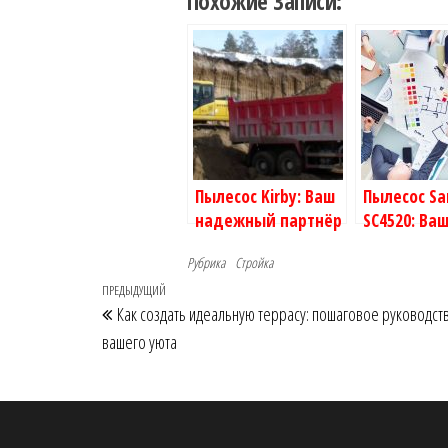
Похожие Записи:
Пылесос Kirby: Ваш
Пылесос S
надежный партнёр
SC4520: Ва
в борьбе с пылью и
Незамени
Рубрика
Стройка
грязью!
Помощник 
Навигация
Предыдущая
ПРЕДЫДУЩИЙ
Как создать идеальную террасу: пошаговое руководст
по
запись
вашего уюта
записям