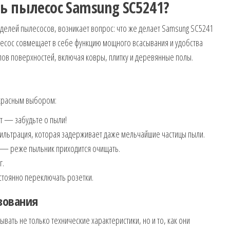
ь пылесос Samsung SC5241?
оделей пылесосов, возникает вопрос: что же делает Samsung SC5241
лесос совмещает в себе функцию мощного всасывания и удобства
пов поверхностей, включая ковры, плитку и деревянные полы.
екрасным выбором:
т — забудьте о пыли!
льтрация, которая задерживает даже мельчайшие частицы пыли.
 — реже пыльник приходится очищать.
г.
тоянно переключать розетки.
зования
вать не только технические характеристики, но и то, как они