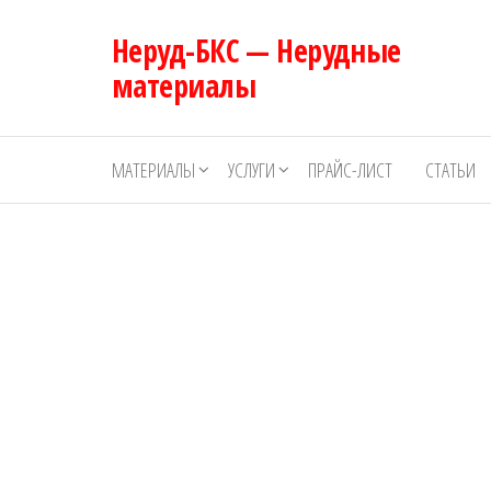
Перейти
Неруд-БКС — Нерудные
к
содержимому
материалы
МАТЕРИАЛЫ
УСЛУГИ
ПРАЙС-ЛИСТ
СТАТЬИ