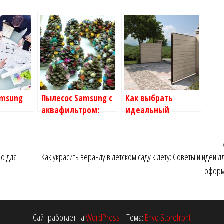
amsung
Пылесос Samsung с
Как выбрать
ш
аквафильтром:
идеальный
мый
почему стоит
пылесос Zelmаr:
в Уборке
выбрать именно
ваш надежный
его?
помощник в уборке
во для
Как украсить веранду в детском саду к лету: Советы и идеи д
оформ
Сайт работает на
WordPress
|
Тема:
Envo Storefront