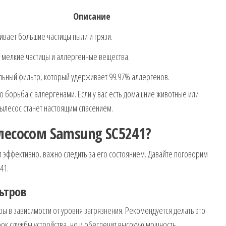
Описание
вает большие частицы пыли и грязи.
 мелкие частицы и аллергенные вещества.
ьный фильтр, который удерживает 99.97% аллергенов.
 борьба с аллергенами. Если у вас есть домашние животные или
 пылесос станет настоящим спасением.
лесосом Samsung SC5241?
л эффективно, важно следить за его состоянием. Давайте поговорим
41.
ьтров
ы в зависимости от уровня загрязнения. Рекомендуется делать это
срок службы устройства, но и обеспечит высокую мощность