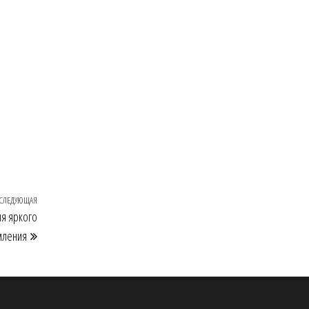
СЛЕДУЮЩАЯ
Следующая
ля яркого
запись
ления