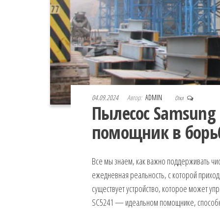
04.09.2024
Автор:
ADMIN
Откл
Пылесос Samsung
помощник в борь
Все мы знаем, как важно поддерживать чи
ежедневная реальность, с которой приходит
существует устройство, которое может упр
SC5241 — идеальном помощнике, способно