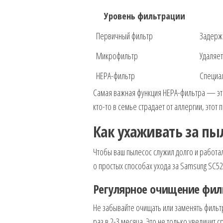
Уровень фильтрации
Первичный фильтр
Задержи
Микрофильтр
Удаляет
HEPA-фильтр
Специал
Самая важная функция HEPA-фильтра — это
кто-то в семье страдает от аллергии, этот
Как ухаживать за пы
Чтобы ваш пылесос служил долго и работа
о простых способах ухода за Samsung SC52
Регулярное очищение фил
Не забывайте очищать или заменять фильтр
раз в 2-3 месяца. Это не только увеличит 