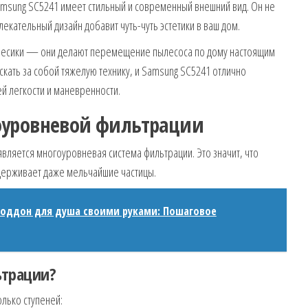
amsung SC5241 имеет стильный и современный внешний вид. Он не
екательный дизайн добавит чуть-чуть эстетики в ваш дом.
олесики — они делают перемещение пылесоса по дому настоящим
аскать за собой тяжелую технику, и Samsung SC5241 отлично
ей легкости и маневренности.
оуровневой фильтрации
вляется многоуровневая система фильтрации. Это значит, что
удерживает даже мельчайшие частицы.
поддон для душа своими руками: Пошаговое
ьтрации?
лько ступеней: