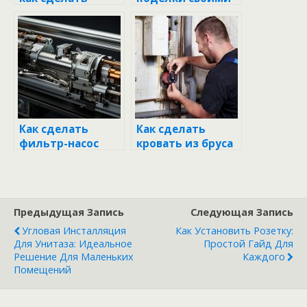
своими руками
руками
Как сделать
Как сделать
фильтр-насос
кровать из бруса
для бассейна
своими руками:
своими руками:
пошаговое
шаг за шагом
руководство
Предыдущая Запись
Следующая Запись
Угловая Инсталляция
Как Установить Розетку:
Для Унитаза: Идеальное
Простой Гайд Для
Решение Для Маленьких
Каждого
Помещений