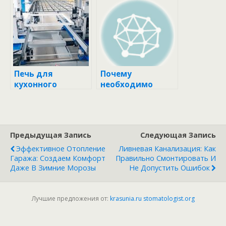
помещениях?
Печь для
Почему
кухонного
необходимо
оборудования
заказать
инженерные
изыскания для
строительства у
Предыдущая Запись
Следующая Запись
профессионалов?
Эффективное Отопление
Ливневая Канализация: Как
Гаража: Создаем Комфорт
Правильно Смонтировать И
Даже В Зимние Морозы
Не Допустить Ошибок
Лучшие предложения от:
krasunia.ru
stomatologist.org