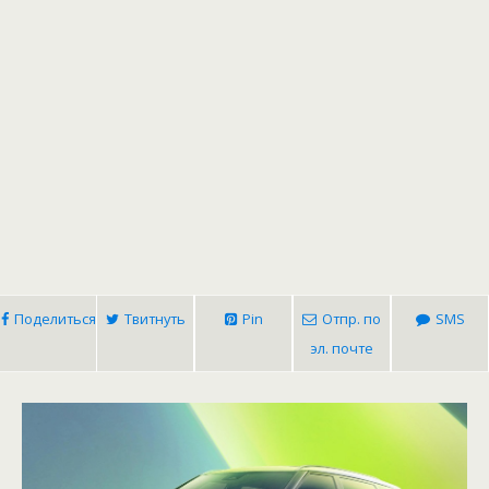
Поделиться
Твитнуть
Pin
Отпр. по
SMS
эл. почте