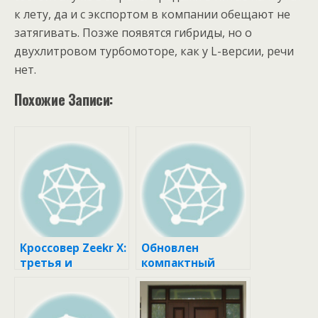
к лету, да и с экспортом в компании обещают не
затягивать. Позже появятся гибриды, но о
двухлитровом турбомоторе, как у L-версии, речи
нет.
Похожие Записи:
Кроссовер Zeekr X:
Обновлен
третья и
компактный
младшая модель
кроссовер Buick
в гамме
Encore GX