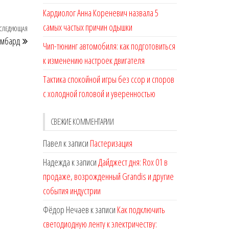
Кардиолог Анна Кореневич назвала 5
самых частых причин одышки
СЛЕДУЮЩАЯ
Следующая
омбард
запись
Чип-тюнинг автомобиля: как подготовиться
к изменению настроек двигателя
Тактика спокойной игры без ссор и споров
с холодной головой и уверенностью
СВЕЖИЕ КОММЕНТАРИИ
Павел
к записи
Пастеризация
Надежда
к записи
Дайджест дня: Rox 01 в
продаже, возрожденный Grandis и другие
события индустрии
Фёдор Нечаев
к записи
Как подключить
светодиодную ленту к электричеству: