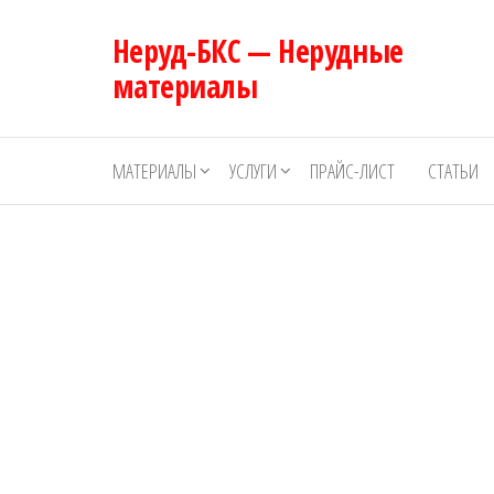
Перейти
Неруд-БКС — Нерудные
к
содержимому
материалы
МАТЕРИАЛЫ
УСЛУГИ
ПРАЙС-ЛИСТ
СТАТЬИ