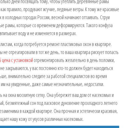
олько дней посвящать тому, чтобы утеплить деревянные рамы
, как правило, продувают жгучие, ледяные ветры. К тому же красивые
х в холодных городах России, весной начинают оттаивать. Струи
ные рамы, которые со временем деформируются. Такого конфуза
 впитывает воду и не изменяется в размерах.
истам, когда потребуется ремонт пластиковых окон в квартире.
ы не отреагировали в тот же день, то ваша квартира рискует попасть
б цена с установкой
отремонтировать желательно в день поломки,
 не закрываются, у вас постоянно кто-то должен будет находиться
ше, внимательно следите за работой специалистов во время
 им на увиденные, даже самые незначительные, недостатки.
ь на окна москитную сетку. Она убережет ваш дом от насекомых и
ый, безмятежный сон под ласковое дуновение прохладного летнего
незаменима в каждой квартире. Она прочная и эстетически красивая,
щает нашу кожу от укусов различных насекомых.