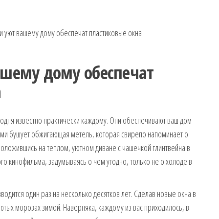
и уют вашему дому обеспечат пластиковые окна
ашему дому обеспечат
а
годня известно практически каждому. Они обеспечивают ваш дом
нами бушует обжигающая метель, которая свирепо напоминает о
положившись на теплом, уютном диване с чашечкой глинтвейна в
го кинофильма, задумываясь о чем угодно, только не о холоде в
водится один раз на несколько десятков лет. Сделав новые окна в
ютых морозах зимой. Наверняка, каждому из вас приходилось, в