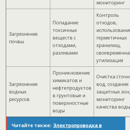
мониторинг
Контроль
Попадание
отходов,
токсичных
использовани
Загрязнение
веществ с
герметичных
почвы
отходами,
хранилищ,
разливами
своевременна
утилизация
Проникновение
Очистка сточ
химикатов и
Загрязнение
вод, создание
нефтепродуктов
водных
защитных зон
в грунтовые и
ресурсов
мониторинг
поверхностные
качества вод
воды
Читайте также:
Электропроводка в