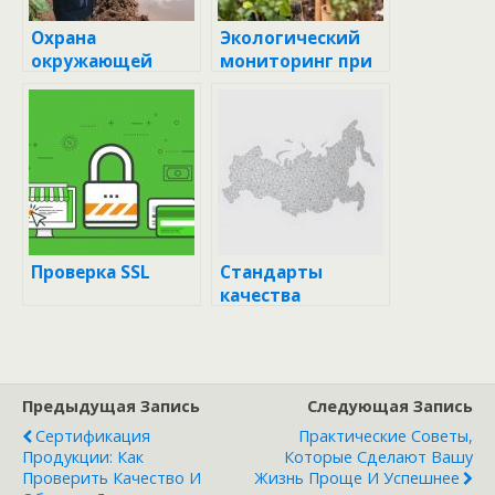
Охрана
Экологический
окружающей
мониторинг при
среды при
добыче: как
добыче: как
сохранить
сохранить
природу и
природу и
развиваться
развивать
экономику
Проверка SSL
Стандарты
качества
нерудных
материалов в
России: что
нужно знать всем
Предыдущая Запись
Следующая Запись
Сертификация
Практические Советы,
Продукции: Как
Которые Сделают Вашу
Проверить Качество И
Жизнь Проще И Успешнее