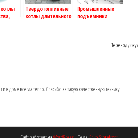
 котлы
Твердотопливные
Промышленные
тва,
котлы длительного
подъемники
и
горения:
(лифты)
особенности
Перевод доку
 и в доме всегда тепло. Спасибо за такую качественную технику!
Сайт работает на
WordPress
|
Тема:
Envo Storefront