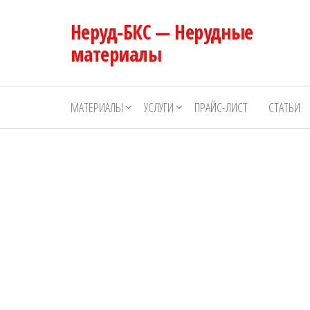
Перейти
Неруд-БКС — Нерудные
к
содержимому
материалы
МАТЕРИАЛЫ
УСЛУГИ
ПРАЙС-ЛИСТ
СТАТЬИ