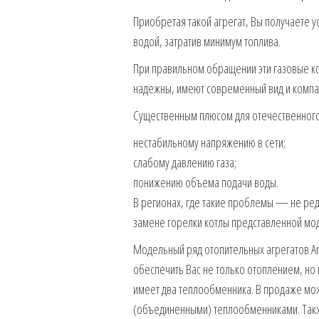
Приобретая такой агрегат, Вы получаете 
водой, затратив минимум топлива.
При правильном обращении эти газовые ко
надежны, имеют современный вид и компа
Существенным плюсом для отечественного п
нестабильному напряжению в сети;
слабому давлению газа;
понижению объема подачи воды.
В регионах, где такие проблемы — не редк
замене горелки котлы представленной мод
Модельный ряд отопительных агрегатов Ari
обеспечить Вас не только отоплением, но 
имеет два теплообменника. В продаже мож
(объединенными) теплообменниками. Такж