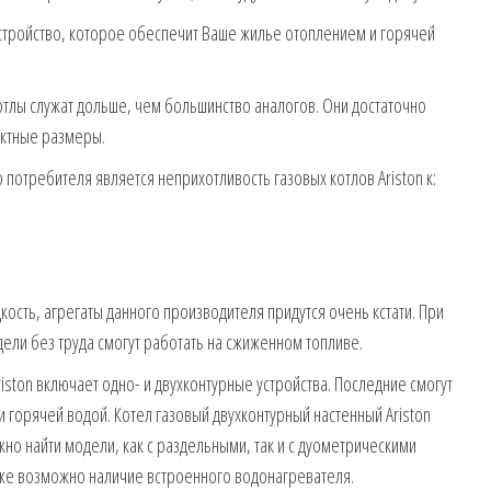
устройство, которое обеспечит Ваше жилье отоплением и горячей
тлы служат дольше, чем большинство аналогов. Они достаточно
ктные размеры.
отребителя является неприхотливость газовых котлов Ariston к:
ость, агрегаты данного производителя придутся очень кстати. При
ели без труда смогут работать на сжиженном топливе.
ston включает одно- и двухконтурные устройства. Последние смогут
и горячей водой. Котел газовый двухконтурный настенный Ariston
но найти модели, как с раздельными, так и с дуометрическими
е возможно наличие встроенного водонагревателя.