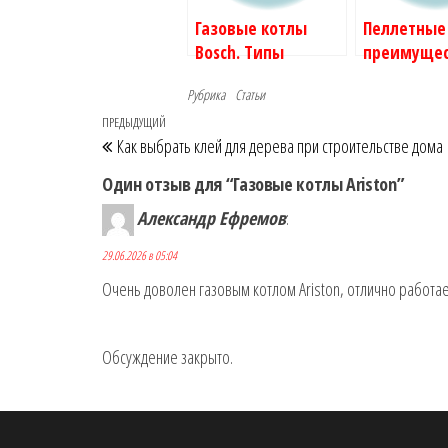
Газовые котлы
Пеллетные
Bosch. Типы
преимущес
оборудования.
недостатк
Рубрика
Статьи
Навигация
Предыдущая
ПРЕДЫДУЩИЙ
Как выбрать клей для дерева при строительстве дома
по
запись
Один отзыв для “Газовые котлы Ariston”
записям
Александр Ефремов
:
29.06.2026 в 05:04
Очень доволен газовым котлом Ariston, отлично работает
Обсуждение закрыто.