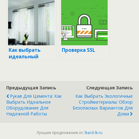
мешках
тротуарной
плитки:
пропорции и
секреты успеха
Как выбрать
Проверка SSL
идеальный
раствор для
штукатурки:
секреты и советы
от
Предыдущая Запись
Следующая Запись
профессионалов
Рукав Для Цемента: Как
Как Выбрать Экологичные
Выбрать Идеальное
Стройматериалы: Обзор
Оборудование Для
Безопасных Вариантов Для
Надежной Работы
Дома
Лучшие предложения от:
lkard-lk.ru