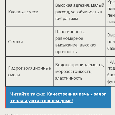
Кре
Высокая адгезия, малый
пли
Клеевые смеси
расход, устойчивость к
пен
вибрациям
гип
Пластичность,
Выр
равномерное
Стяжки
пол
высыхание, высокая
баз
прочность
Гид
Водонепроницаемость,
Гидроизоляционные
под
морозостойкость,
смеси
бас
эластичность
фун
Читайте также:
Качественная печь – залог
тепла и уюта в вашем доме!