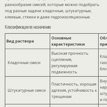
разнообразие смесей, которые можно подобрать
под разные задачи: кладочные, штукатурные,
клеевые, стяжки и даже гидроизоляционные.
Классификация по назначению
Основные
Об
Вид раствора
характеристики
пр
Высокая прочность
Кла
сцепления,
Кладочные смеси
газ
регулируемая
бло
подвижность
Вну
Пластичность, хорошая
нар
Штукатурные смеси
адгезия, устойчивость к
шту
трещинам
и п