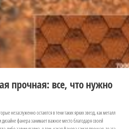
ая прочная: все, что нужно
орые незаслуженно остаются в тени таких ярких звезд, как металл
 и дизайне фанера занимает важное место благодаря своей
гда-либо задумывались о том, какая фанера самая прочная, то эта