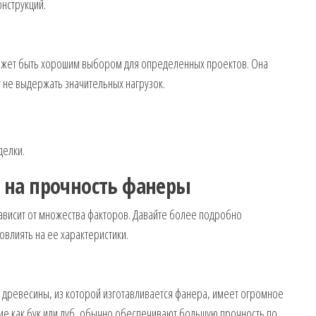
онструкций.
ожет быть хорошим выбором для определенных проектов. Она
 не выдержать значительных нагрузок.
делки.
на прочность фанеры
ависит от множества факторов. Давайте более подробно
овлиять на ее характеристики.
а древесины, из которой изготавливается фанера, имеет огромное
ие как бук или дуб, обычно обеспечивают большую прочность по