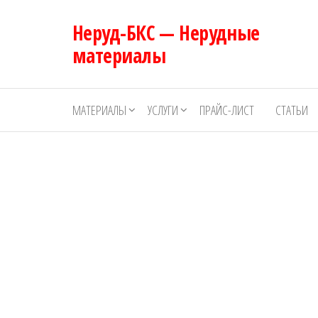
Перейти
Неруд-БКС — Нерудные
к
содержимому
материалы
МАТЕРИАЛЫ
УСЛУГИ
ПРАЙС-ЛИСТ
СТАТЬИ