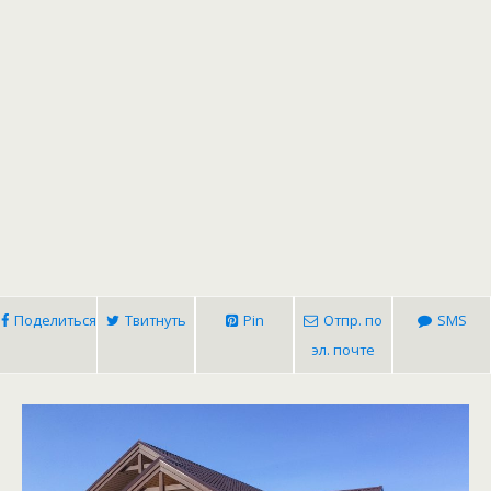
Поделиться
Твитнуть
Pin
Отпр. по
SMS
эл. почте