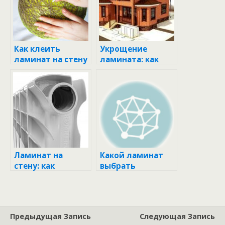
Как клеить
Укрощение
ламинат на стену
ламината: как
вертикально:
прикрепить его
пошаговое
на стену
руководство
горизонтально
Ламинат на
Какой ламинат
стену: как
выбрать
сделать и что
учесть
Предыдущая Запись
Следующая Запись